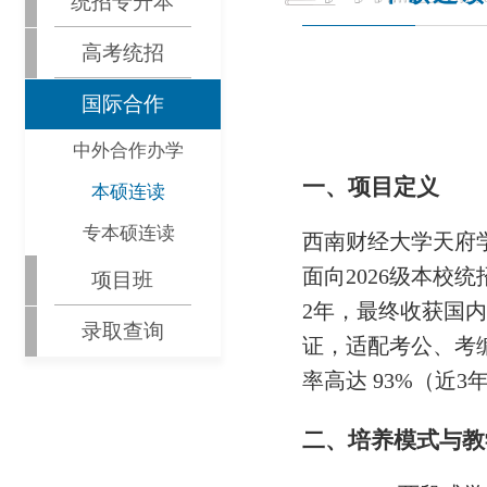
统招专升本
高考统招
国际合作
中外合作办学
一、项目定义
本硕连读
专本硕连读
西南财经大学天府
面向2026级本校
项目班
2年，最终收获国内
录取查询
证，适配考公、考编
率高达 93%（近3年
二、培养模式与教