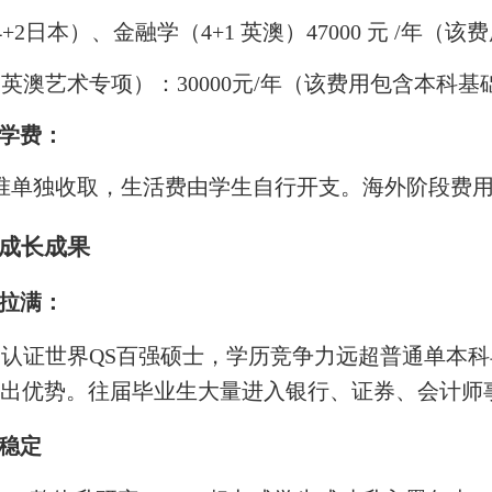
4+2日本）、金融学（4+1 英澳）47000 元 /年（
英澳艺术专项）：30000元/年（该费用包含本科基础
学费
：
准单独收取，生活费由学生自行开支。海外阶段费
成长成果
拉满
：
部认证世界QS百强硕士，学历竞争力远超普通单本
备突出优势。往届毕业生大量进入银行、证券、会计
稳定